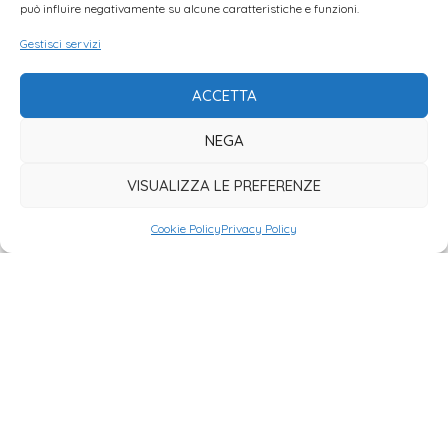
può influire negativamente su alcune caratteristiche e funzioni.
CARICAMENTO MASSIVO SOCI DA EXCEL
Importa rapidamente grandi quantità di
Gestisci servizi
iscritti tramite file Excel, velocizzando
l’avvio e gli aggiornamenti della tua base
dati.
ACCETTA
NEGA
VISUALIZZA LE PREFERENZE
Cookie Policy
Privacy Policy
TESSERE CON DATI PERSONALIZZABILI
Configura le informazioni visibili sulle